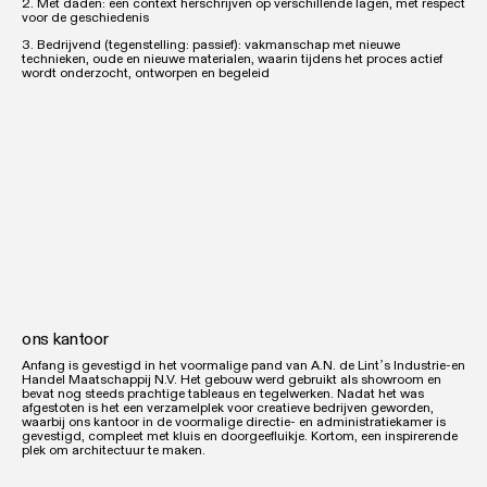
2. Met daden: een context herschrijven op verschillende lagen, met respect
voor de geschiedenis
3. Bedrijvend (tegenstelling: passief): vakmanschap met nieuwe
technieken, oude en nieuwe materialen, waarin tijdens het proces actief
wordt onderzocht, ontworpen en begeleid
ons kantoor
Anfang is gevestigd in het voormalige pand van A.N. de Lint’s Industrie-en
Handel Maatschappij N.V. Het gebouw werd gebruikt als showroom en
bevat nog steeds prachtige tableaus en tegelwerken. Nadat het was
afgestoten is het een verzamelplek voor creatieve bedrijven geworden,
waarbij ons kantoor in de voormalige directie- en administratiekamer is
gevestigd, compleet met kluis en doorgeefluikje. Kortom, een inspirerende
plek om architectuur te maken.