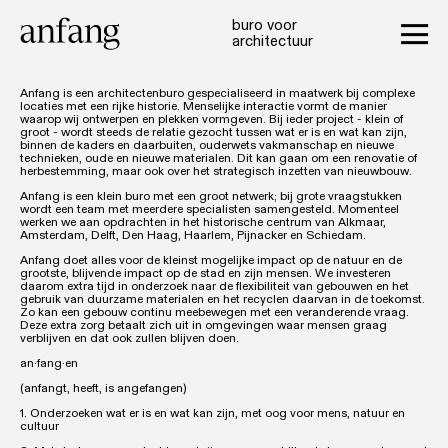
buro voor
architectuur
Anfang is een architectenburo gespecialiseerd in maatwerk bij complexe
locaties met een rijke historie. Menselijke interactie vormt de manier
waarop wij ontwerpen en plekken vormgeven. Bij ieder project - klein of
groot - wordt steeds de relatie gezocht tussen wat er is en wat kan zijn,
binnen de kaders en daarbuiten, ouderwets vakmanschap en nieuwe
technieken, oude en nieuwe materialen. Dit kan gaan om een renovatie of
herbestemming, maar ook over het strategisch inzetten van nieuwbouw.
Anfang is een klein buro met een groot netwerk; bij grote vraagstukken
wordt een team met meerdere specialisten samengesteld. Momenteel
werken we aan opdrachten in het historische centrum van Alkmaar,
Amsterdam, Delft, Den Haag, Haarlem, Pijnacker en Schiedam.
Anfang doet alles voor de kleinst mogelijke impact op de natuur en de
grootste, blijvende impact op de stad en zijn mensen. We investeren
daarom extra tijd in onderzoek naar de flexibiliteit van gebouwen en het
gebruik van duurzame materialen en het recyclen daarvan in de toekomst.
Zo kan een gebouw continu meebewegen met een veranderende vraag.
Deze extra zorg betaalt zich uit in omgevingen waar mensen graag
verblijven en dat ook zullen blijven doen.
an·fang·en
(anfangt, heeft, is angefangen)
1. Onderzoeken wat er is en wat kan zijn, met oog voor mens, natuur en
cultuur