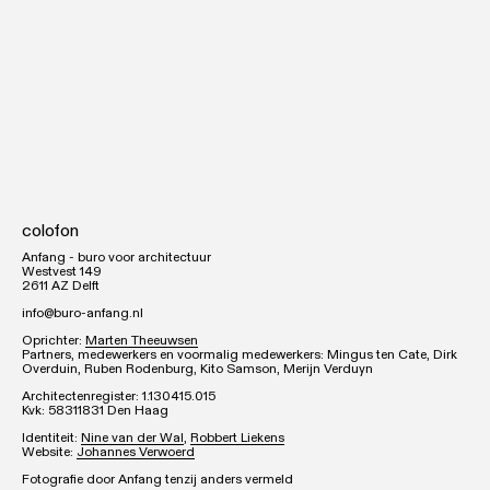
projecten
colofon
Anfang - buro voor architectuur
diensten
Westvest 149
2611 AZ Delft
over
info@buro-anfang.nl
Oprichter:
Marten Theeuwsen
Partners, medewerkers en voormalig medewerkers: Mingus ten Cate, Dirk
Overduin, Ruben Rodenburg, Kito Samson, Merijn Verduyn
Architectenregister: 1.130415.015
Kvk: 58311831 Den Haag
Identiteit:
Nine van der Wal
,
Robbert Liekens
Website:
Johannes Verwoerd
Westvest 149
2613 DS Delft
Fotografie door Anfang tenzij anders vermeld