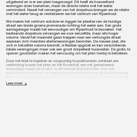
uitgebreid en is er een plein toegevoegd. Dit heeft de hoeveelheid
woningen doen toenemen, maar de directe relatie met het water
verminderd. Naast het vervangen van het dorpshuis brengen we de relatie
met het water terug en revitaliseren we het centrum van Rijsenhout.
We maken het centrum autoluw en leggen ter plaatse van de huidige
straat een brede groene promenade richting het water aan. Een grote
aanlegsteiger maakt het eenvoudiger om Rijsenhout te bezoeken. Het
bestaande dorpshuis vervangen we voor eenzelfde, maar iets hoger
volume. Vanaf het maaiveld gaan trappen naar een verhoogde straat
waaraan zich meerdere starterswoningen bevinden. De nieuwe zaal, die
zich in hetzelfde volume bevindt, is flexibel opgezet en kan verschillende
lokale verenigingen maar ook een groot dorpsfeest huisvesten. De grote, te
openen geveldelen maken het eenvoudig om het plein hierbij te betrekken.
Door het blok te kopiëren en zorgvuldig te positioneren ontstaat een
verbinding tussen het plein en het Rozenhof, een net gerealiseerd
woonwijkje naast de locatie. In dit tweede blok bevinden zich vier
maisonnettes met tuin en twee grote appartementen op de bovenste laag.
De twee nieuwe blokken met de zaal en woningen vormen, samen met het
voorstel voor de promenade, het centrum van Rijsenhout: een bruisende,
Lees meer
fijne plek met een veelzijdig aanbod in woningen en publieke functies.