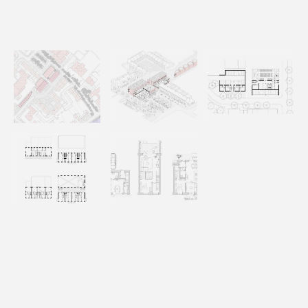
projecten
diensten
over