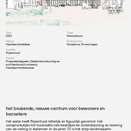
Jaar
Type
2021
Nieuwbouw
Status
Programma
Haalbaarheidsfase
Dorpshuis, 14 woningen
Locatie
Rijsenhout
Dienst
Projectstrategieën, Stedenbouwkundig en
architectonisch ontwerp,
Haalbaarheidsstudies
het bruisende, nieuwe centrum voor bewoners en
bezoekers
Het water heeft Rijsenhout letterlijk en figuurlijk gevormd. Het
oorspronkelijke lint huisvestte vele bedrijfjes ter ondersteuning en levering
van de veiling in Aalsmeer. In de jaren 70 is het dorp landinwaarts